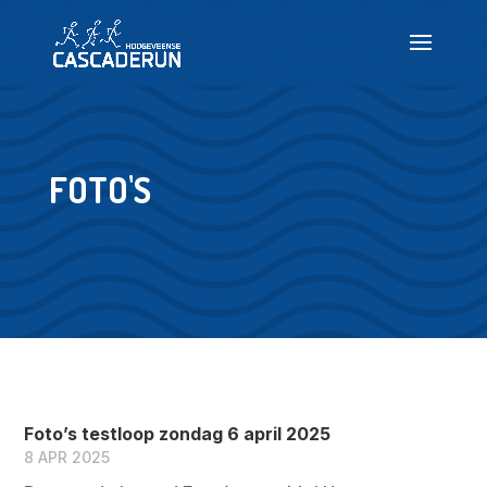
Deelnemen
Info
FOTO'S
Nieuws
Testlopen
Veelgestelde vragen
Foto’s testloop zondag 6 april 2025
INSCHRIJVEN
8 APR 2025