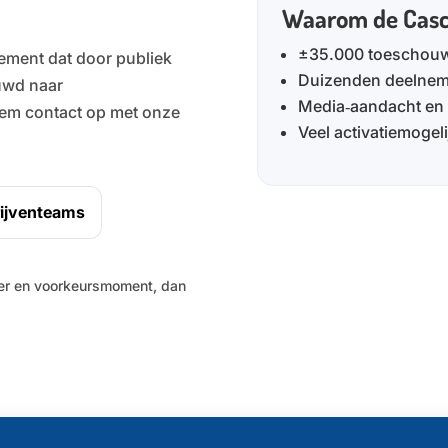
Waarom de Cas
±35.000 toeschouw
ement dat door publiek
Duizenden deelneme
uwd naar
Media‑aandacht en L
eem contact op met onze
Veel activatiemoge
rijventeams
er en voorkeursmoment, dan