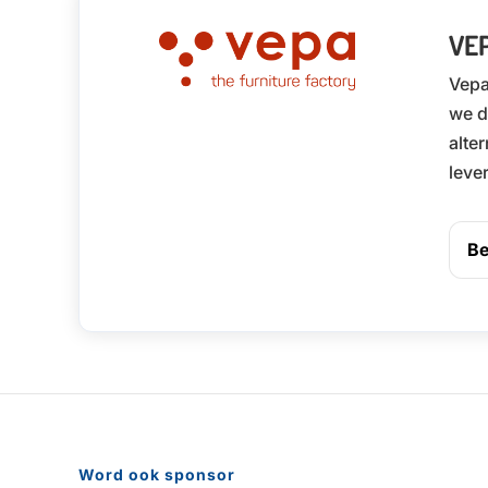
VE
Vepa
we d
alte
leve
Be
Word ook sponsor