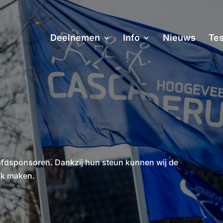
Deelnemen
Info
Nieuws
Tes
ofdsponsoren. Dankzij hun steun kunnen wij de
jk maken.