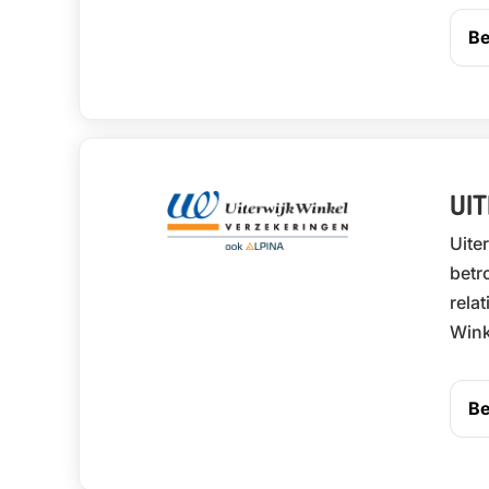
Be
UI
Uite
betr
rela
Wink
Be