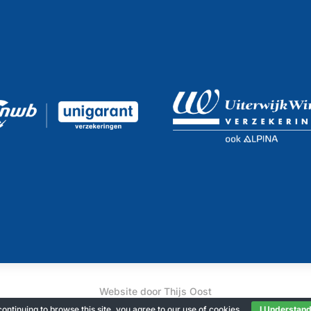
Website door
Thijs Oost
ontinuing to browse this site, you agree to our
use of cookies
.
I Understan