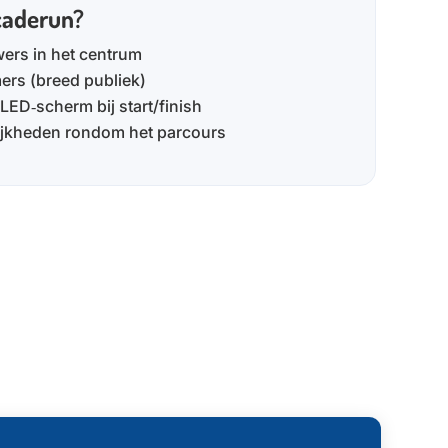
caderun?
ers in het centrum
rs (breed publiek)
ED‑scherm bij start/finish
lijkheden rondom het parcours