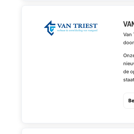
VAN
Van 
door
Onze
nieu
de o
staa
Be