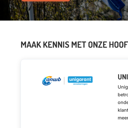
MAAK KENNIS MET ONZE HOO
UN
Unig
betr
onde
klan
meer