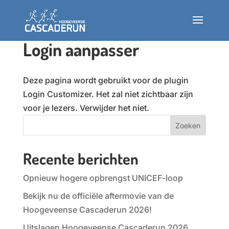
Login aanpasser
Deelnemen
Deze pagina wordt gebruikt voor de plugin
Info
Login Customizer. Het zal niet zichtbaar zijn
voor je lezers. Verwijder het niet.
Nieuws
Zoeken
Testlopen
Recente berichten
Veelgestelde vragen
Opnieuw hogere opbrengst UNICEF-loop
Bekijk nu de officiële aftermovie van de
Hoogeveense Cascaderun 2026!
INSCHRIJVEN
Uitslagen Hoogeveense Cascaderun 2026