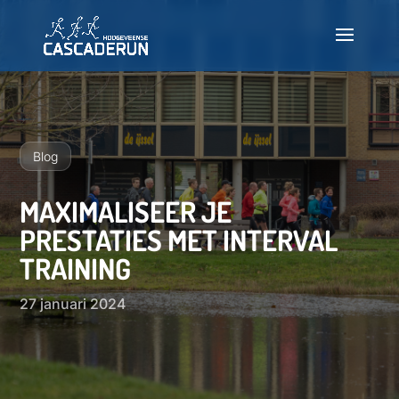
Deelnemen
Info
Blog
Nieuws
MAXIMALISEER JE
PRESTATIES MET INTERVAL
Testlopen
TRAINING
Veelgestelde vragen
27 januari 2024
INSCHRIJVEN