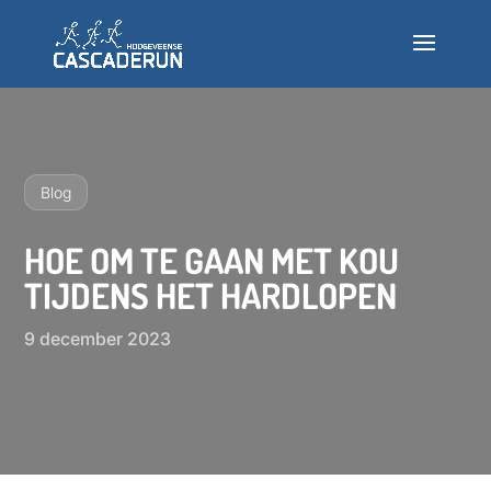
Deelnemen
Info
Blog
Nieuws
HOE OM TE GAAN MET KOU
TIJDENS HET HARDLOPEN
Testlopen
9 december 2023
Veelgestelde vragen
INSCHRIJVEN